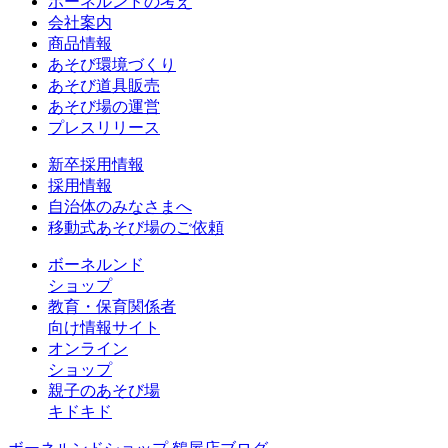
ボーネルンドの考え
会社案内
商品情報
あそび環境づくり
あそび道具販売
あそび場の運営
プレスリリース
新卒採用情報
採用情報
自治体のみなさまへ
移動式あそび場のご依頼
ボーネルンド
ショップ
教育・保育関係者
向け情報サイト
オンライン
ショップ
親子のあそび場
キドキド