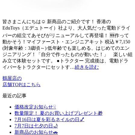
皆さまこんにちは☺ 新商品のご紹介です！ 香港の
EduToys（エデュトーイ）社より、大人気だった電動ドライ
バーの組立てあそびがリニューアルして再登場！ 🆕作って
動かそう！マイファースト・エンジニアキット 税込￥7,150
(対象年齢：3歳頃～) 低年齢でも楽しめる、はじめてのエン
ジニアリング！「自分で作ったものが動いた！」 楽しい組
み立て体験セットです。 ●トラクター 完成後は、電動ドラ
イバーをトラクターにセットす…
続きを読む
鶴屋店の
店舗TOPはこちら
最近の記事
価格改定お知らせ☟
数量限定！ 夏のお買い上げプレゼント🎁
7月16日は夏を彩るネイルの日💅
7月7日は七夕の日🌙
新商品のお知らせ🚗