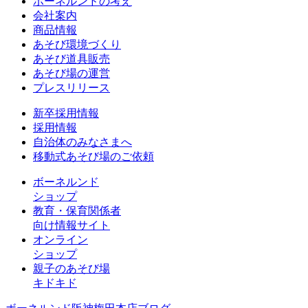
ボーネルンドの考え
会社案内
商品情報
あそび環境づくり
あそび道具販売
あそび場の運営
プレスリリース
新卒採用情報
採用情報
自治体のみなさまへ
移動式あそび場のご依頼
ボーネルンド
ショップ
教育・保育関係者
向け情報サイト
オンライン
ショップ
親子のあそび場
キドキド