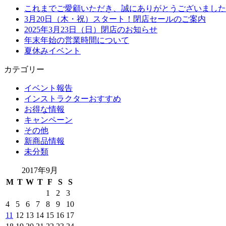
これまでご愛顧いただき、誠にありがとうございました
3月20日（木・祝）スタート！閉店セールのご案内
2025年3月23日（日）閉店のお知らせ
年末年始の営業時間について
夏休みイベント
カテゴリー
イベント報告
インストラクターおすすめ
お得な情報
キャンペーン
その他
新商品情報
未分類
2017年9月
M
T
W
T
F
S
S
1
2
3
4
5
6
7
8
9
10
11
12
13
14
15
16
17