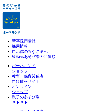
新卒採用情報
採用情報
自治体のみなさまへ
移動式あそび場のご依頼
ボーネルンド
ショップ
教育・保育関係者
向け情報サイト
オンライン
ショップ
親子のあそび場
キドキド