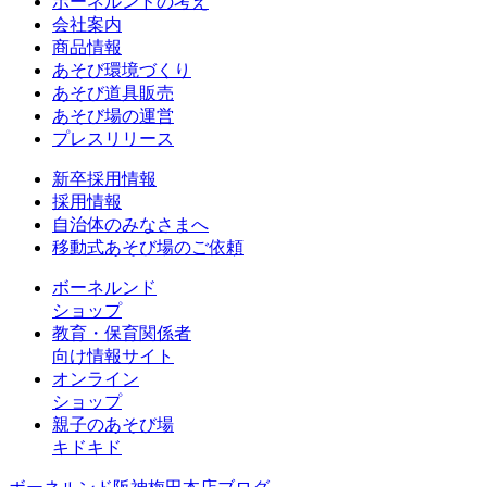
ボーネルンドの考え
会社案内
商品情報
あそび環境づくり
あそび道具販売
あそび場の運営
プレスリリース
新卒採用情報
採用情報
自治体のみなさまへ
移動式あそび場のご依頼
ボーネルンド
ショップ
教育・保育関係者
向け情報サイト
オンライン
ショップ
親子のあそび場
キドキド