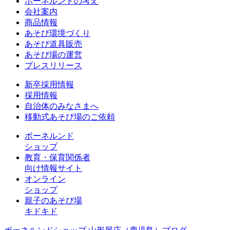
ボーネルンドの考え
会社案内
商品情報
あそび環境づくり
あそび道具販売
あそび場の運営
プレスリリース
新卒採用情報
採用情報
自治体のみなさまへ
移動式あそび場のご依頼
ボーネルンド
ショップ
教育・保育関係者
向け情報サイト
オンライン
ショップ
親子のあそび場
キドキド