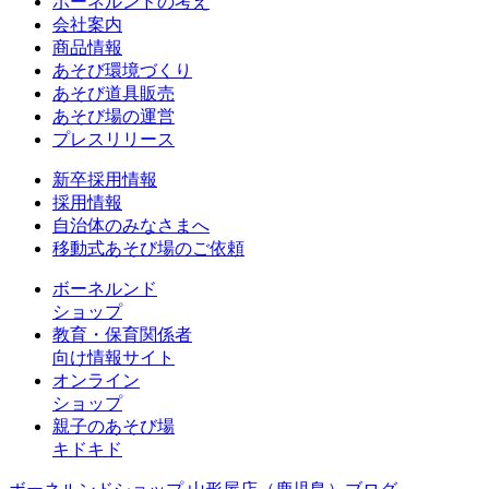
ボーネルンドの考え
会社案内
商品情報
あそび環境づくり
あそび道具販売
あそび場の運営
プレスリリース
新卒採用情報
採用情報
自治体のみなさまへ
移動式あそび場のご依頼
ボーネルンド
ショップ
教育・保育関係者
向け情報サイト
オンライン
ショップ
親子のあそび場
キドキド