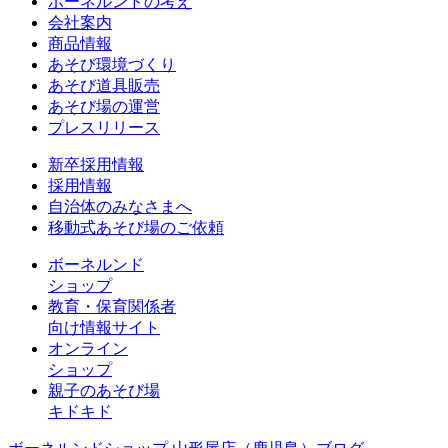
ボーネルンドの考え
会社案内
商品情報
あそび環境づくり
あそび道具販売
あそび場の運営
プレスリリース
新卒採用情報
採用情報
自治体のみなさまへ
移動式あそび場のご依頼
ボーネルンド
ショップ
教育・保育関係者
向け情報サイト
オンライン
ショップ
親子のあそび場
キドキド