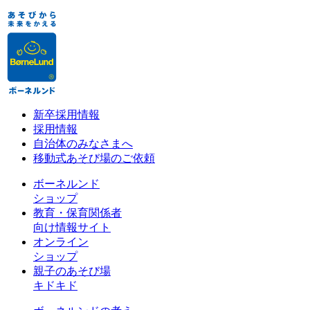
新卒採用情報
採用情報
自治体のみなさまへ
移動式あそび場のご依頼
ボーネルンド
ショップ
教育・保育関係者
向け情報サイト
オンライン
ショップ
親子のあそび場
キドキド