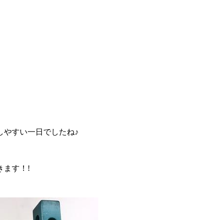
しやすい一日でしたね♪
。
きます！!