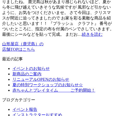
りましたね。 鹿児島は秋があまり感じられないほど、夏か
ら冬に飛び越えていきそうな気候ですが 風邪など引かない
ように、お気をつけくださいませ。 さて今回は、クリスマ
スが間近に迫ってきましたので お家を彩る素敵な商品を紹
介したいと思います！！ 『プラッシュ クラフト』 番号が
ついたところに、指定の布を付属のペンでさしていきます。
最後にシールなどを貼って完成。 まだお…
続きを読む
山形屋店（鹿児島）の
店舗TOPはこちら
最近の記事
イベントのお知らせ
新商品のご案内
リニューアルOPENのお知らせ
夏の特別ワークショップのお知らせ☆
赤ちゃんとプレイタイム ご予約開始！
ブログカテゴリー
イベント報告
インストラクターおすすめ