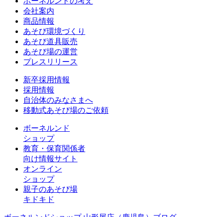
ボーネルンドの考え
会社案内
商品情報
あそび環境づくり
あそび道具販売
あそび場の運営
プレスリリース
新卒採用情報
採用情報
自治体のみなさまへ
移動式あそび場のご依頼
ボーネルンド
ショップ
教育・保育関係者
向け情報サイト
オンライン
ショップ
親子のあそび場
キドキド