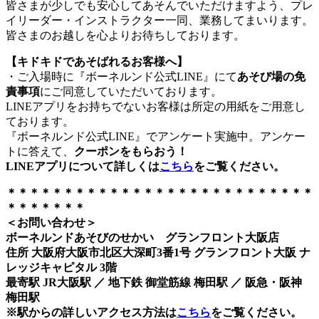
皆さまが少しでも安心してあそんでいただけますよう、プレ
イリーダー・インストラクター一同、業務してまいります。
皆さまのお越しを心よりお待ちしております。
【キドキドであそばれるお客様へ】
・ご入場時に『ボーネルンド公式LINE』にて
あそび場の免
責事項
にご同意していただいております。
LINEアプリをお持ちでないお客様は所定の用紙をご用意し
ております。
『ボーネルンド公式LINE』でアンケート実施中。アンケー
トに答えて、
クーポンをもらおう！
LINEアプリについて詳しくは
こちら
をご覧ください。
＊＊＊＊＊＊＊＊＊＊＊＊＊＊＊＊＊＊＊＊＊＊＊＊＊＊＊
＊＊＊＊＊＊＊
＜お問い合わせ＞
ボーネルンドあそびのせかい グランフロント大阪店
住所 大阪府大阪市北区大深町3番1号 グランフロント大阪 ナ
レッジキャピタル 3階
最寄駅 JR大阪駅 ／ 地下鉄 御堂筋線 梅田駅 ／ 阪急・阪神
梅田駅
※駅からの詳しいアクセス方法は
こちら
をご覧ください。