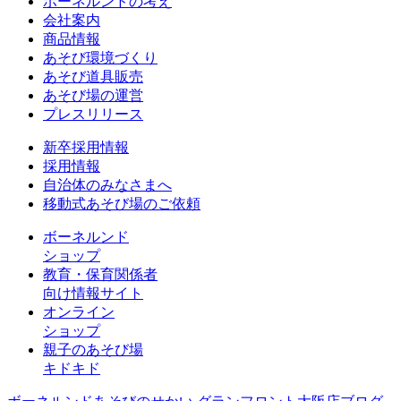
ボーネルンドの考え
会社案内
商品情報
あそび環境づくり
あそび道具販売
あそび場の運営
プレスリリース
新卒採用情報
採用情報
自治体のみなさまへ
移動式あそび場のご依頼
ボーネルンド
ショップ
教育・保育関係者
向け情報サイト
オンライン
ショップ
親子のあそび場
キドキド