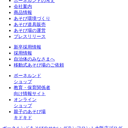
ボーネルンドの考え
会社案内
商品情報
あそび環境づくり
あそび道具販売
あそび場の運営
プレスリリース
新卒採用情報
採用情報
自治体のみなさまへ
移動式あそび場のご依頼
ボーネルンド
ショップ
教育・保育関係者
向け情報サイト
オンライン
ショップ
親子のあそび場
キドキド