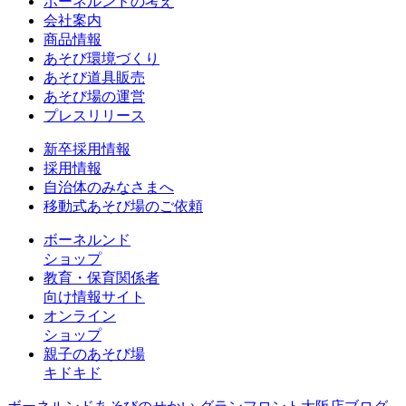
ボーネルンドの考え
会社案内
商品情報
あそび環境づくり
あそび道具販売
あそび場の運営
プレスリリース
新卒採用情報
採用情報
自治体のみなさまへ
移動式あそび場のご依頼
ボーネルンド
ショップ
教育・保育関係者
向け情報サイト
オンライン
ショップ
親子のあそび場
キドキド