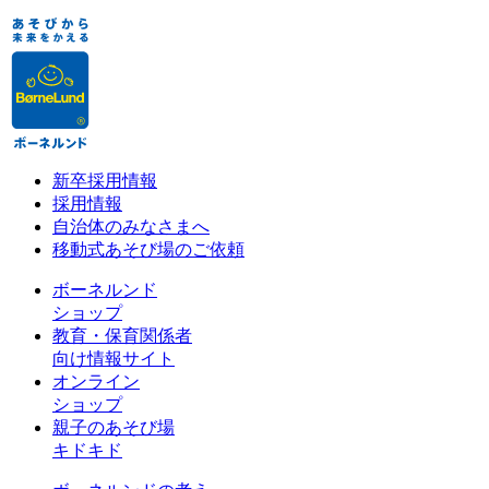
新卒採用情報
採用情報
自治体のみなさまへ
移動式あそび場のご依頼
ボーネルンド
ショップ
教育・保育関係者
向け情報サイト
オンライン
ショップ
親子のあそび場
キドキド