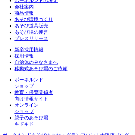
ボーネルンドの考え
会社案内
商品情報
あそび環境づくり
あそび道具販売
あそび場の運営
プレスリリース
新卒採用情報
採用情報
自治体のみなさまへ
移動式あそび場のご依頼
ボーネルンド
ショップ
教育・保育関係者
向け情報サイト
オンライン
ショップ
親子のあそび場
キドキド