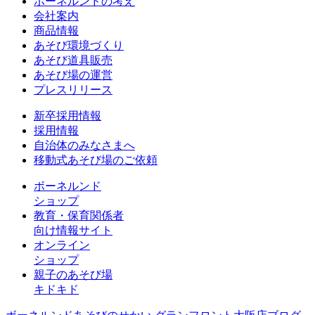
ボーネルンドの考え
会社案内
商品情報
あそび環境づくり
あそび道具販売
あそび場の運営
プレスリリース
新卒採用情報
採用情報
自治体のみなさまへ
移動式あそび場のご依頼
ボーネルンド
ショップ
教育・保育関係者
向け情報サイト
オンライン
ショップ
親子のあそび場
キドキド