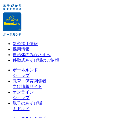
新卒採用情報
採用情報
自治体のみなさまへ
移動式あそび場のご依頼
ボーネルンド
ショップ
教育・保育関係者
向け情報サイト
オンライン
ショップ
親子のあそび場
キドキド