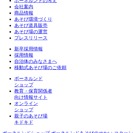
ボーネルンドの考え
会社案内
商品情報
あそび環境づくり
あそび道具販売
あそび場の運営
プレスリリース
新卒採用情報
採用情報
自治体のみなさまへ
移動式あそび場のご依頼
ボーネルンド
ショップ
教育・保育関係者
向け情報サイト
オンライン
ショップ
親子のあそび場
キドキド