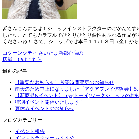
皆さんこんにちは！ショップインストラクターのごかんです♪
したり、とてもカラフルでひとりひとり個性あふれる作品が
くださいね！ さて、ショップでは本日１１/１８日（金）か
コクーンシティ さいたま新都心店の
店舗TOPはこちら
最近の記事
【重要なお知らせ】営業時間変更のお知らせ
雨天のため中止になりました【アクアプレイ体験会】5月2
【新商品&イベント】Toyi(トーイ)ワークショップのお
特別イベント開催いたします！
夏休みイベントのお知らせ
ブログカテゴリー
イベント報告
インストラクターおすすめ