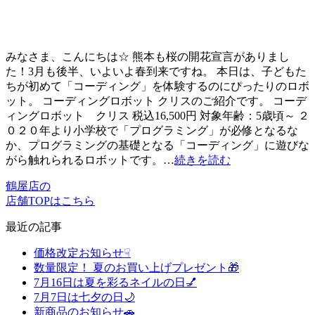
みなさま、こんにちは☆ 熊本も桜の開花宣言がありまし
た！3月も後半、いよいよ春到来ですね。 本日は、子どもた
ちが初めて「コーディング」を体験するのにぴったりのロボ
ット。 コーディングロボット クリスのご紹介です。 コーデ
ィングロボット クリス 税込16,500円 対象年齢：5歳頃～ ２
０２０年より小学校で「プログラミング」が必修となるな
か、プログラミングの基礎となる「コーディング」に遊びな
がら触れられるロボットです。…
続きを読む
鶴屋店の
店舗TOPはこちら
最近の記事
価格改定お知らせ☟
数量限定！ 夏のお買い上げプレゼント🎁
7月16日は夏を彩るネイルの日💅
7月7日は七夕の日🌙
新商品のお知らせ🚗