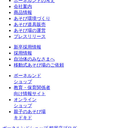
ボーネルンドの考え
会社案内
商品情報
あそび環境づくり
あそび道具販売
あそび場の運営
プレスリリース
新卒採用情報
採用情報
自治体のみなさまへ
移動式あそび場のご依頼
ボーネルンド
ショップ
教育・保育関係者
向け情報サイト
オンライン
ショップ
親子のあそび場
キドキド