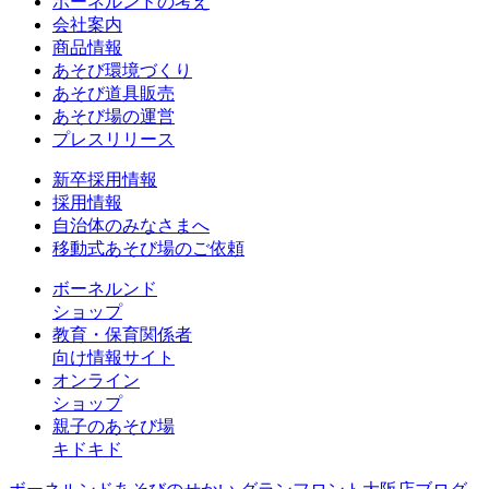
ボーネルンドの考え
会社案内
商品情報
あそび環境づくり
あそび道具販売
あそび場の運営
プレスリリース
新卒採用情報
採用情報
自治体のみなさまへ
移動式あそび場のご依頼
ボーネルンド
ショップ
教育・保育関係者
向け情報サイト
オンライン
ショップ
親子のあそび場
キドキド