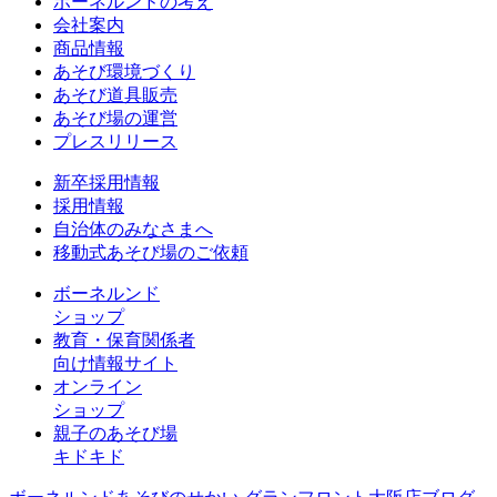
ボーネルンドの考え
会社案内
商品情報
あそび環境づくり
あそび道具販売
あそび場の運営
プレスリリース
新卒採用情報
採用情報
自治体のみなさまへ
移動式あそび場のご依頼
ボーネルンド
ショップ
教育・保育関係者
向け情報サイト
オンライン
ショップ
親子のあそび場
キドキド