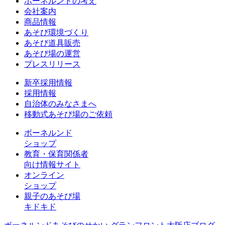
ボーネルンドの考え
会社案内
商品情報
あそび環境づくり
あそび道具販売
あそび場の運営
プレスリリース
新卒採用情報
採用情報
自治体のみなさまへ
移動式あそび場のご依頼
ボーネルンド
ショップ
教育・保育関係者
向け情報サイト
オンライン
ショップ
親子のあそび場
キドキド