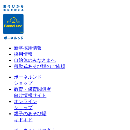
新卒採用情報
採用情報
自治体のみなさまへ
移動式あそび場のご依頼
ボーネルンド
ショップ
教育・保育関係者
向け情報サイト
オンライン
ショップ
親子のあそび場
キドキド