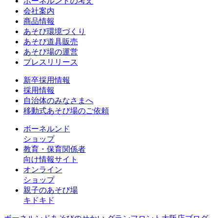
ボーネルンドの考え
会社案内
商品情報
あそび環境づくり
あそび道具販売
あそび場の運営
プレスリリース
新卒採用情報
採用情報
自治体のみなさまへ
移動式あそび場のご依頼
ボーネルンド
ショップ
教育・保育関係者
向け情報サイト
オンライン
ショップ
親子のあそび場
キドキド