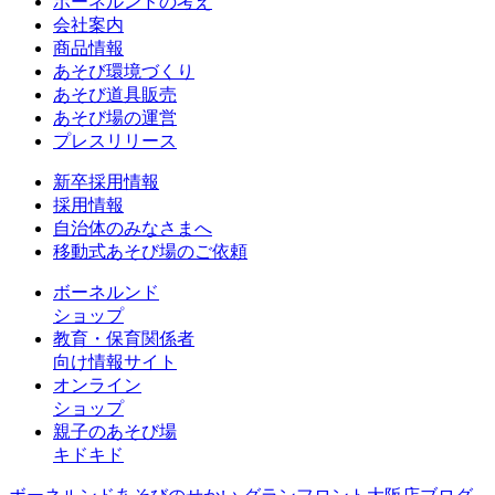
ボーネルンドの考え
会社案内
商品情報
あそび環境づくり
あそび道具販売
あそび場の運営
プレスリリース
新卒採用情報
採用情報
自治体のみなさまへ
移動式あそび場のご依頼
ボーネルンド
ショップ
教育・保育関係者
向け情報サイト
オンライン
ショップ
親子のあそび場
キドキド