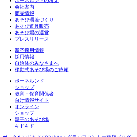
ボーネルンドの考え
会社案内
商品情報
あそび環境づくり
あそび道具販売
あそび場の運営
プレスリリース
新卒採用情報
採用情報
自治体のみなさまへ
移動式あそび場のご依頼
ボーネルンド
ショップ
教育・保育関係者
向け情報サイト
オンライン
ショップ
親子のあそび場
キドキド