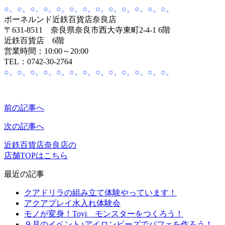
○。○。○。○。○。○。○。○。○。○。○。○。○。
ボーネルンド近鉄百貨店奈良店
〒631-8511 奈良県奈良市西大寺東町2-4-1 6階
近鉄百貨店 6階
営業時間：10:00～20:00
TEL：0742-30-2764
○。○。○。○。○。○。○。○。○。○。○。○。○。
前の記事へ
次の記事へ
近鉄百貨店奈良店の
店舗TOPはこちら
最近の記事
クアドリラの組み立て体験やっています！
アクアプレイ水入れ体験会
モノが変身！Toyi モンスターをつくろう！
９月のイベント♪アイロンビーズでパフェを作ろう！