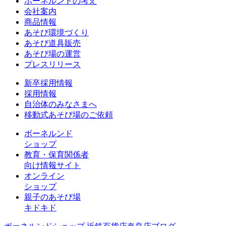
ボーネルンドの考え
会社案内
商品情報
あそび環境づくり
あそび道具販売
あそび場の運営
プレスリリース
新卒採用情報
採用情報
自治体のみなさまへ
移動式あそび場のご依頼
ボーネルンド
ショップ
教育・保育関係者
向け情報サイト
オンライン
ショップ
親子のあそび場
キドキド