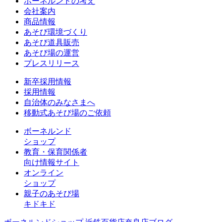
ボーネルンドの考え
会社案内
商品情報
あそび環境づくり
あそび道具販売
あそび場の運営
プレスリリース
新卒採用情報
採用情報
自治体のみなさまへ
移動式あそび場のご依頼
ボーネルンド
ショップ
教育・保育関係者
向け情報サイト
オンライン
ショップ
親子のあそび場
キドキド