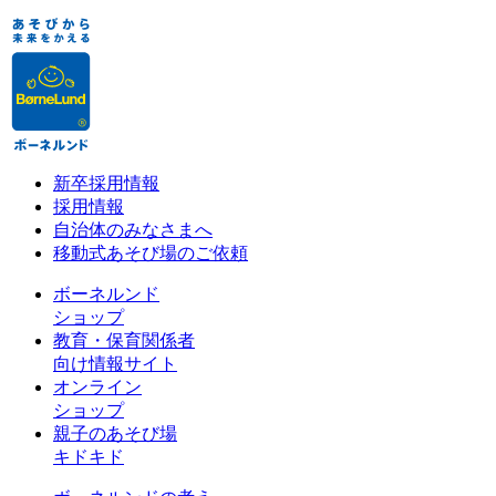
新卒採用情報
採用情報
自治体のみなさまへ
移動式あそび場のご依頼
ボーネルンド
ショップ
教育・保育関係者
向け情報サイト
オンライン
ショップ
親子のあそび場
キドキド