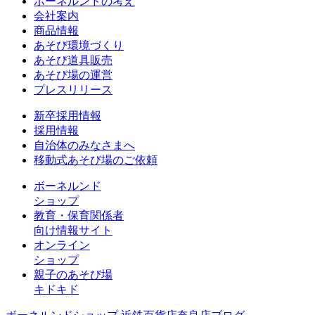
ボーネルンドの考え
会社案内
商品情報
あそび環境づくり
あそび道具販売
あそび場の運営
プレスリリース
新卒採用情報
採用情報
自治体のみなさまへ
移動式あそび場のご依頼
ボーネルンド
ショップ
教育・保育関係者
向け情報サイト
オンライン
ショップ
親子のあそび場
キドキド