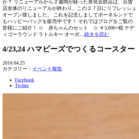
か？ リニューアルから２週間が経った奈良近鉄店は、百貨
店全体のリニューアルが終わり、この２７日にリフレッシュ
オープン致しました。 これを記念しましてボーネルンドで
もハッピーバッグを販売中です！ それではブログをご覧の
皆様にご紹介！ ☆ 赤ちゃんのセット ☆ ￥3,000+税 テデ
ィゴーラウンド ラトルキー オーボ…
続きを読む
4/23,24 ハマビーズでつくるコースター
2016.04.25
カテゴリー：
イベント報告
Facebook
Twitter