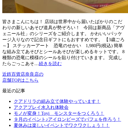
皆さまこんにちは！ 店頭は世界中から届いたばかりのこだ
わりの新しいあそび道具が勢ぞろい！ 今回は新商品「アヴ
ェニール社」のシリーズをご紹介します。 かわいいパッケ
ージ入りなので記念日ギフトにもおすすめです。 【3歳ごろ
～】 ステッカーアート 恐竜のせかい 1,980円(税込) 簡単
な組み立てあそびとシールあそびが楽しめるキットです。 8
種類の恐竜に模様のシールを貼り付けていきます。 完成し
たらごっこあそ…
続きを読む
近鉄百貨店奈良店の
店舗TOPはこちら
最近の記事
クアドリラの組み立て体験やっています！
アクアプレイ水入れ体験会
モノが変身！Toyi モンスターをつくろう！
９月のイベント♪アイロンビーズでパフェを作ろう！
夏休みは楽しいイベントでワクワクしょう！！