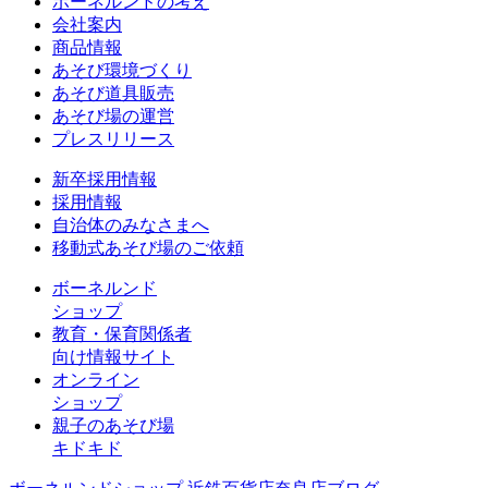
ボーネルンドの考え
会社案内
商品情報
あそび環境づくり
あそび道具販売
あそび場の運営
プレスリリース
新卒採用情報
採用情報
自治体のみなさまへ
移動式あそび場のご依頼
ボーネルンド
ショップ
教育・保育関係者
向け情報サイト
オンライン
ショップ
親子のあそび場
キドキド