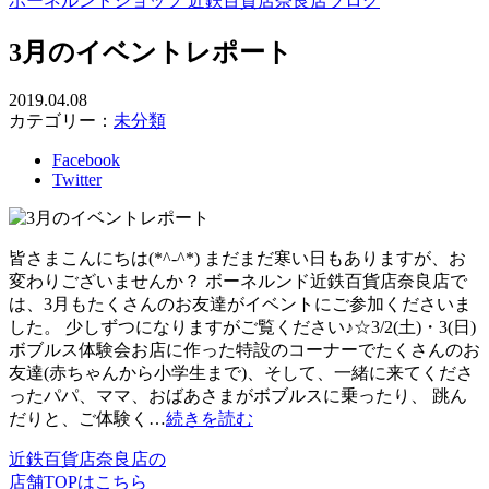
ボーネルンドショップ 近鉄百貨店奈良店ブログ
3月のイベントレポート
2019.04.08
カテゴリー：
未分類
Facebook
Twitter
皆さまこんにちは(*^-^*) まだまだ寒い日もありますが、お
変わりございませんか？ ボーネルンド近鉄百貨店奈良店で
は、3月もたくさんのお友達がイベントにご参加くださいま
した。 少しずつになりますがご覧ください♪☆3/2(土)・3(日)
ボブルス体験会お店に作った特設のコーナーでたくさんのお
友達(赤ちゃんから小学生まで)、そして、一緒に来てくださ
ったパパ、ママ、おばあさまがボブルスに乗ったり、 跳ん
だりと、ご体験く…
続きを読む
近鉄百貨店奈良店の
店舗TOPはこちら