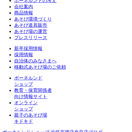
ボーネルンドの考え
会社案内
商品情報
あそび環境づくり
あそび道具販売
あそび場の運営
プレスリリース
新卒採用情報
採用情報
自治体のみなさまへ
移動式あそび場のご依頼
ボーネルンド
ショップ
教育・保育関係者
向け情報サイト
オンライン
ショップ
親子のあそび場
キドキド