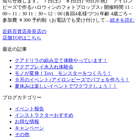
知らせ致します。 ７日(土) ８日(日) 9日(月/祝) アイロン
ビーズで作るハロウィンのフォトプロップス♪ 開催時間 11：
00～11：30 11：30～12：00 (各回4名様づつ) 年齢 4歳ごろ～
参加費 ￥300 予約制（お電話でも受け付けして…
続きを読む
近鉄百貨店奈良店の
店舗TOPはこちら
最近の記事
クアドリラの組み立て体験やっています！
アクアプレイ水入れ体験会
モノが変身！Toyi モンスターをつくろう！
９月のイベント♪アイロンビーズでパフェを作ろう！
夏休みは楽しいイベントでワクワクしょう！！
ブログカテゴリー
イベント報告
インストラクターおすすめ
お得な情報
キャンペーン
その他