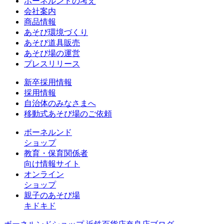
ボーネルンドの考え
会社案内
商品情報
あそび環境づくり
あそび道具販売
あそび場の運営
プレスリリース
新卒採用情報
採用情報
自治体のみなさまへ
移動式あそび場のご依頼
ボーネルンド
ショップ
教育・保育関係者
向け情報サイト
オンライン
ショップ
親子のあそび場
キドキド