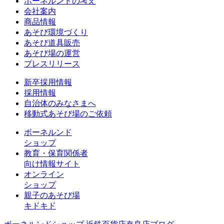
ボーネルンドの考え
会社案内
商品情報
あそび環境づくり
あそび道具販売
あそび場の運営
プレスリリース
新卒採用情報
採用情報
自治体のみなさまへ
移動式あそび場のご依頼
ボーネルンド
ショップ
教育・保育関係者
向け情報サイト
オンライン
ショップ
親子のあそび場
キドキド