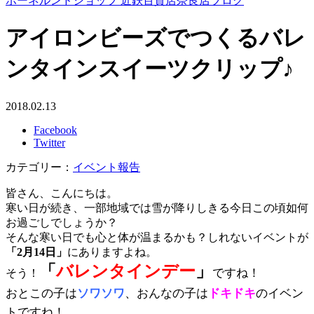
ボーネルンドショップ 近鉄百貨店奈良店ブログ
アイロンビーズでつくるバレ
ンタインスイーツクリップ♪
2018.02.13
Facebook
Twitter
カテゴリー：
イベント報告
皆さん、こんにちは。
寒い日が続き、一部地域では雪が降りしきる今日この頃如何
お過ごしでしょうか？
そんな寒い日でも心と体が温まるかも？しれないイベントが
「2月14日」
にありますよね。
「
バレンタインデー
」
ですね！
そう！
おとこの子は
ソワソワ
、おんなの子は
ドキドキ
のイベン
トですね！