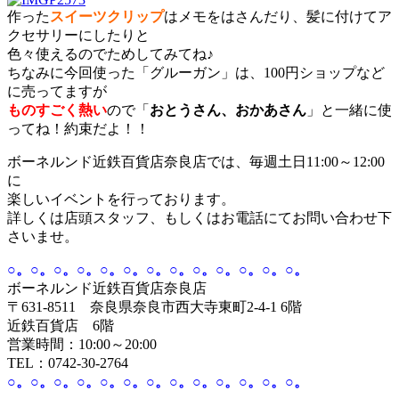
作った
スイーツクリップ
はメモをはさんだり、髪に付けてア
クセサリーにしたりと
色々使えるのでためしてみてね♪
ちなみに今回使った「グルーガン」は、100円ショップなど
に売ってますが
ものすごく熱い
ので「
おとうさん、おかあさん
」と一緒に使
ってね！約束だよ！！
ボーネルンド近鉄百貨店奈良店では、毎週土日11:00～12:00
に
楽しいイベントを行っております。
詳しくは店頭スタッフ、もしくはお電話にてお問い合わせ下
さいませ。
○。○。○。○。○。○。○。○。○。○。○。○。○。
ボーネルンド近鉄百貨店奈良店
〒631-8511 奈良県奈良市西大寺東町2-4-1 6階
近鉄百貨店 6階
営業時間：10:00～20:00
TEL：0742-30-2764
○。○。○。○。○。○。○。○。○。○。○。○。○。