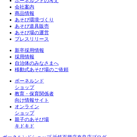
ボーネルンドの考え
会社案内
商品情報
あそび環境づくり
あそび道具販売
あそび場の運営
プレスリリース
新卒採用情報
採用情報
自治体のみなさまへ
移動式あそび場のご依頼
ボーネルンド
ショップ
教育・保育関係者
向け情報サイト
オンライン
ショップ
親子のあそび場
キドキド