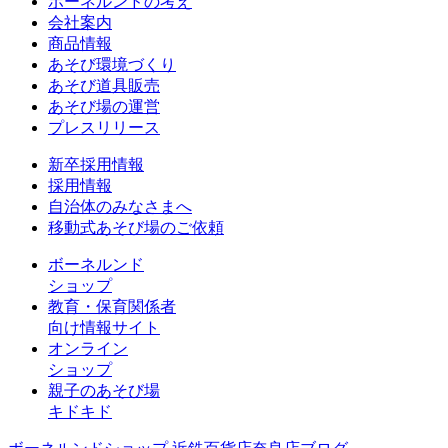
ボーネルンドの考え
会社案内
商品情報
あそび環境づくり
あそび道具販売
あそび場の運営
プレスリリース
新卒採用情報
採用情報
自治体のみなさまへ
移動式あそび場のご依頼
ボーネルンド
ショップ
教育・保育関係者
向け情報サイト
オンライン
ショップ
親子のあそび場
キドキド