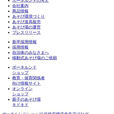
ボーネルンドの考え
会社案内
商品情報
あそび環境づくり
あそび道具販売
あそび場の運営
プレスリリース
新卒採用情報
採用情報
自治体のみなさまへ
移動式あそび場のご依頼
ボーネルンド
ショップ
教育・保育関係者
向け情報サイト
オンライン
ショップ
親子のあそび場
キドキド