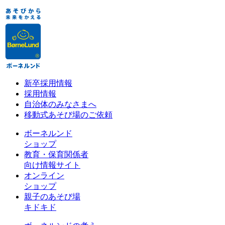
新卒採用情報
採用情報
自治体のみなさまへ
移動式あそび場のご依頼
ボーネルンド
ショップ
教育・保育関係者
向け情報サイト
オンライン
ショップ
親子のあそび場
キドキド