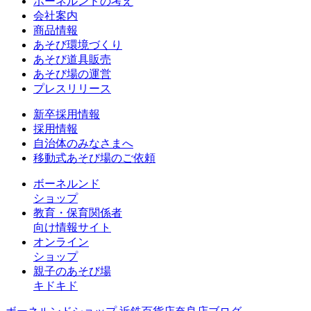
ボーネルンドの考え
会社案内
商品情報
あそび環境づくり
あそび道具販売
あそび場の運営
プレスリリース
新卒採用情報
採用情報
自治体のみなさまへ
移動式あそび場のご依頼
ボーネルンド
ショップ
教育・保育関係者
向け情報サイト
オンライン
ショップ
親子のあそび場
キドキド