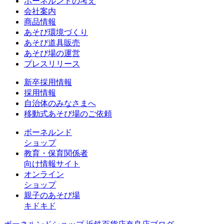
ボーネルンドの考え
会社案内
商品情報
あそび環境づくり
あそび道具販売
あそび場の運営
プレスリリース
新卒採用情報
採用情報
自治体のみなさまへ
移動式あそび場のご依頼
ボーネルンド
ショップ
教育・保育関係者
向け情報サイト
オンライン
ショップ
親子のあそび場
キドキド