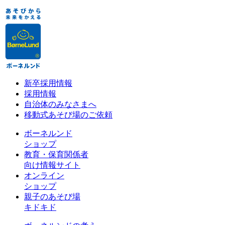
新卒採用情報
採用情報
自治体のみなさまへ
移動式あそび場のご依頼
ボーネルンド
ショップ
教育・保育関係者
向け情報サイト
オンライン
ショップ
親子のあそび場
キドキド