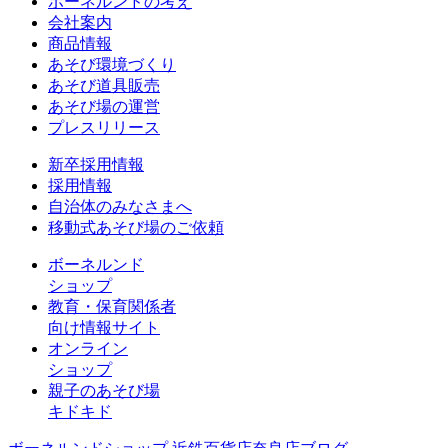
ボーネルンドの考え
会社案内
商品情報
あそび環境づくり
あそび道具販売
あそび場の運営
プレスリリース
新卒採用情報
採用情報
自治体のみなさまへ
移動式あそび場のご依頼
ボーネルンド
ショップ
教育・保育関係者
向け情報サイト
オンライン
ショップ
親子のあそび場
キドキド