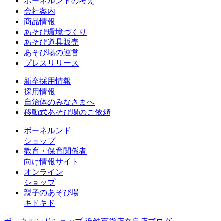
ボーネルンドの考え
会社案内
商品情報
あそび環境づくり
あそび道具販売
あそび場の運営
プレスリリース
新卒採用情報
採用情報
自治体のみなさまへ
移動式あそび場のご依頼
ボーネルンド
ショップ
教育・保育関係者
向け情報サイト
オンライン
ショップ
親子のあそび場
キドキド