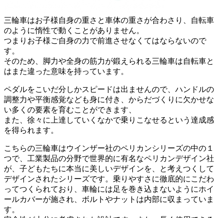
三輪車はお子様自身の重さと車体の重さが合わさり、自転車
のように惰性で動くことがありません。
つまりお子様ご自身の力で前進させなくてはならないので
す。
そのため、脚力や全身の筋力が鍛えられる三輪車は自転車と
はまた違った意味を持っています。
ペダルをこいだ分しかスピードは出ませんので、ハンドルの
調整力や平衡感覚なども身に付き、からだづくりに欠かせな
い多くの要素を育むことができます、
また、徐々に上達していくなかで乗りこなせるという達成感
を得られます。
こちらの三輪車はウインザー社のペリカンシリーズの中の１
つで、工業製品の分野で世界的に有名なペリカンデザイン社
が、子どもたちに本当に美しいデザインを、と考えつくして
デザインされたシリーズです。乗りやすさに徹底的にこだわ
ってつくられており、車輪には足を巻き込まないようにホイ
ールカバーが施され、ボルトやナットは内部に収まっていま
す。