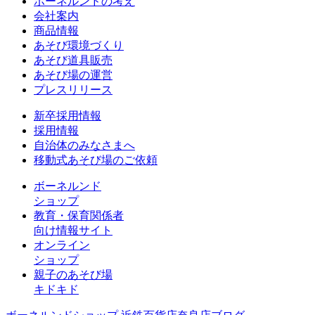
ボーネルンドの考え
会社案内
商品情報
あそび環境づくり
あそび道具販売
あそび場の運営
プレスリリース
新卒採用情報
採用情報
自治体のみなさまへ
移動式あそび場のご依頼
ボーネルンド
ショップ
教育・保育関係者
向け情報サイト
オンライン
ショップ
親子のあそび場
キドキド