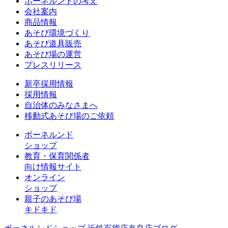
ボーネルンドの考え
会社案内
商品情報
あそび環境づくり
あそび道具販売
あそび場の運営
プレスリリース
新卒採用情報
採用情報
自治体のみなさまへ
移動式あそび場のご依頼
ボーネルンド
ショップ
教育・保育関係者
向け情報サイト
オンライン
ショップ
親子のあそび場
キドキド