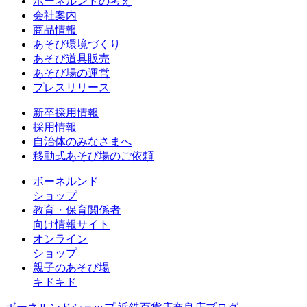
ボーネルンドの考え
会社案内
商品情報
あそび環境づくり
あそび道具販売
あそび場の運営
プレスリリース
新卒採用情報
採用情報
自治体のみなさまへ
移動式あそび場のご依頼
ボーネルンド
ショップ
教育・保育関係者
向け情報サイト
オンライン
ショップ
親子のあそび場
キドキド