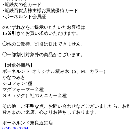
･近鉄友の会カード
･近鉄百貨店株主様お買物優待カード
･ボーネルンド会員証
のいずれかをご提示いただいたお客様は
15％引き
でお買い求めいただけます。
◯他のご優待、割引は併用できません。
◯一部割引対象外の商品がございます。
【対象外商品】
ボーネルンド･オリジナル積み木（S、M、カラー）
かなつみき
シロフォン4種
マグフォーマー全種
ＳＫ（ジク）社のミニカー全種
その他、ご不明な点、お問い合わせなどございましたら、お
皆さまのご来店、心よりお待ちしております。
ボーネルンド奈良近鉄店
0742-30-2764