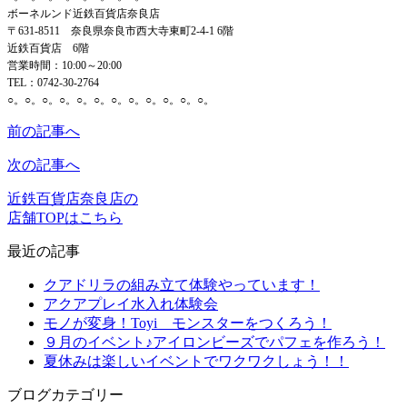
ボーネルンド近鉄百貨店奈良店
〒631-8511 奈良県奈良市西大寺東町2-4-1 6階
近鉄百貨店 6階
営業時間：10:00～20:00
TEL：0742-30-2764
○。○。○。○。○。○。○。○。○。○。○。○。
前の記事へ
次の記事へ
近鉄百貨店奈良店の
店舗TOPはこちら
最近の記事
クアドリラの組み立て体験やっています！
アクアプレイ水入れ体験会
モノが変身！Toyi モンスターをつくろう！
９月のイベント♪アイロンビーズでパフェを作ろう！
夏休みは楽しいイベントでワクワクしょう！！
ブログカテゴリー