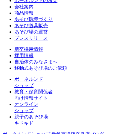
ボーネルンドの考え
会社案内
商品情報
あそび環境づくり
あそび道具販売
あそび場の運営
プレスリリース
新卒採用情報
採用情報
自治体のみなさまへ
移動式あそび場のご依頼
ボーネルンド
ショップ
教育・保育関係者
向け情報サイト
オンライン
ショップ
親子のあそび場
キドキド