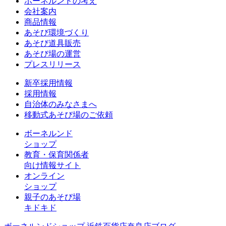
ボーネルンドの考え
会社案内
商品情報
あそび環境づくり
あそび道具販売
あそび場の運営
プレスリリース
新卒採用情報
採用情報
自治体のみなさまへ
移動式あそび場のご依頼
ボーネルンド
ショップ
教育・保育関係者
向け情報サイト
オンライン
ショップ
親子のあそび場
キドキド