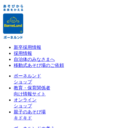
新卒採用情報
採用情報
自治体のみなさまへ
移動式あそび場のご依頼
ボーネルンド
ショップ
教育・保育関係者
向け情報サイト
オンライン
ショップ
親子のあそび場
キドキド