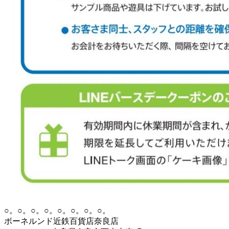
○。○。○。○。○。○。○。○。
ボーネルンド近鉄百貨店奈良店