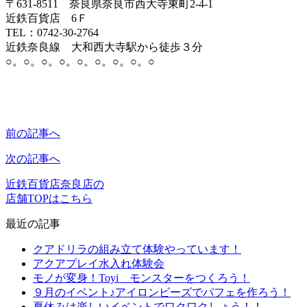
〒631-8511 奈良県奈良市西大寺東町2-4-1
近鉄百貨店 6Ｆ
TEL：0742-30-2764
近鉄奈良線 大和西大寺駅から徒歩３分
○。○。○。○。○。○。○。○。○
前の記事へ
次の記事へ
近鉄百貨店奈良店の
店舗TOPはこちら
最近の記事
クアドリラの組み立て体験やっています！
アクアプレイ水入れ体験会
モノが変身！Toyi モンスターをつくろう！
９月のイベント♪アイロンビーズでパフェを作ろう！
夏休みは楽しいイベントでワクワクしょう！！