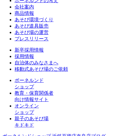
ボーネルンドの考え
会社案内
商品情報
あそび環境づくり
あそび道具販売
あそび場の運営
プレスリリース
新卒採用情報
採用情報
自治体のみなさまへ
移動式あそび場のご依頼
ボーネルンド
ショップ
教育・保育関係者
向け情報サイト
オンライン
ショップ
親子のあそび場
キドキド