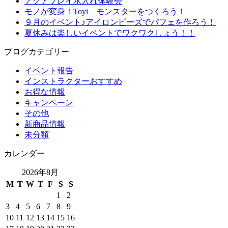
アクアプレイ水入れ体験会
モノが変身！Toyi モンスターをつくろう！
９月のイベント♪アイロンビーズでパフェを作ろう！
夏休みは楽しいイベントでワクワクしょう！！
ブログカテゴリー
イベント報告
インストラクターおすすめ
お得な情報
キャンペーン
その他
新商品情報
未分類
カレンダー
2026年8月
M
T
W
T
F
S
S
1
2
3
4
5
6
7
8
9
10
11
12
13
14
15
16