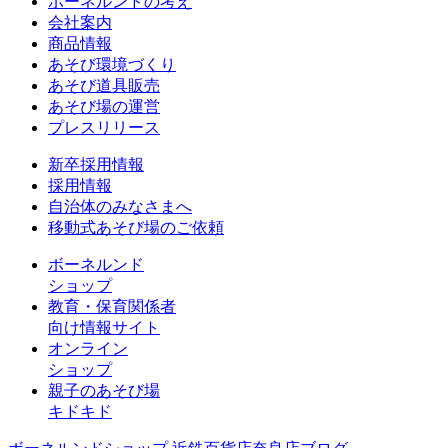
ボーネルンドの考え
会社案内
商品情報
あそび環境づくり
あそび道具販売
あそび場の運営
プレスリリース
新卒採用情報
採用情報
自治体のみなさまへ
移動式あそび場のご依頼
ボーネルンド
ショップ
教育・保育関係者
向け情報サイト
オンライン
ショップ
親子のあそび場
キドキド