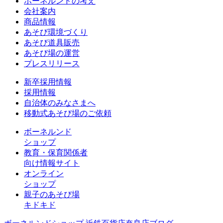
ボーネルンドの考え
会社案内
商品情報
あそび環境づくり
あそび道具販売
あそび場の運営
プレスリリース
新卒採用情報
採用情報
自治体のみなさまへ
移動式あそび場のご依頼
ボーネルンド
ショップ
教育・保育関係者
向け情報サイト
オンライン
ショップ
親子のあそび場
キドキド