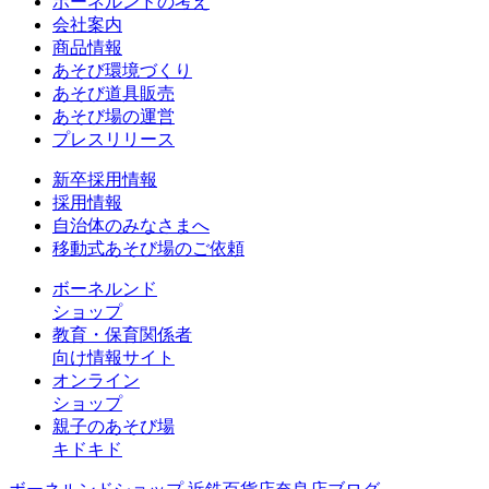
ボーネルンドの考え
会社案内
商品情報
あそび環境づくり
あそび道具販売
あそび場の運営
プレスリリース
新卒採用情報
採用情報
自治体のみなさまへ
移動式あそび場のご依頼
ボーネルンド
ショップ
教育・保育関係者
向け情報サイト
オンライン
ショップ
親子のあそび場
キドキド