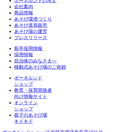
ボーネルンドの考え
会社案内
商品情報
あそび環境づくり
あそび道具販売
あそび場の運営
プレスリリース
新卒採用情報
採用情報
自治体のみなさまへ
移動式あそび場のご依頼
ボーネルンド
ショップ
教育・保育関係者
向け情報サイト
オンライン
ショップ
親子のあそび場
キドキド