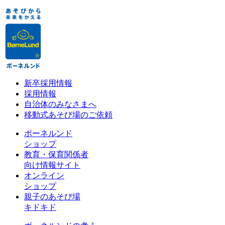
新卒採用情報
採用情報
自治体のみなさまへ
移動式あそび場のご依頼
ボーネルンド
ショップ
教育・保育関係者
向け情報サイト
オンライン
ショップ
親子のあそび場
キドキド