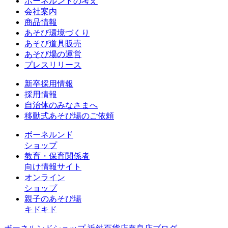
ボーネルンドの考え
会社案内
商品情報
あそび環境づくり
あそび道具販売
あそび場の運営
プレスリリース
新卒採用情報
採用情報
自治体のみなさまへ
移動式あそび場のご依頼
ボーネルンド
ショップ
教育・保育関係者
向け情報サイト
オンライン
ショップ
親子のあそび場
キドキド