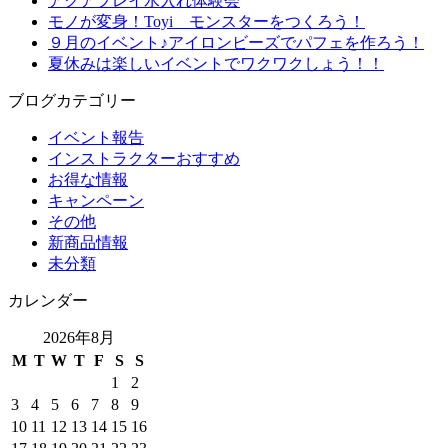
アクアプレイ水入れ体験会
モノが変身！Toyi モンスターをつくろう！
９月のイベント♪アイロンビーズでパフェを作ろう！
夏休みは楽しいイベントでワクワクしょう！！
ブログカテゴリー
イベント報告
インストラクターおすすめ
お得な情報
キャンペーン
その他
新商品情報
未分類
カレンダー
2026年8月
M
T
W
T
F
S
S
1
2
3
4
5
6
7
8
9
10
11
12
13
14
15
16