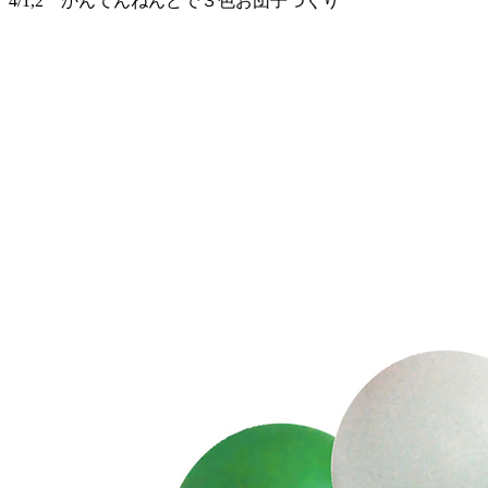
4/1,2 かんてんねんどで３色お団子つくり