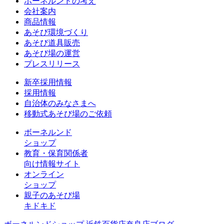
ボーネルンドの考え
会社案内
商品情報
あそび環境づくり
あそび道具販売
あそび場の運営
プレスリリース
新卒採用情報
採用情報
自治体のみなさまへ
移動式あそび場のご依頼
ボーネルンド
ショップ
教育・保育関係者
向け情報サイト
オンライン
ショップ
親子のあそび場
キドキド