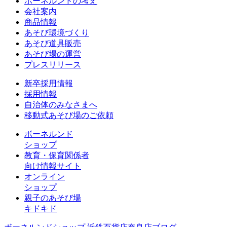
ボーネルンドの考え
会社案内
商品情報
あそび環境づくり
あそび道具販売
あそび場の運営
プレスリリース
新卒採用情報
採用情報
自治体のみなさまへ
移動式あそび場のご依頼
ボーネルンド
ショップ
教育・保育関係者
向け情報サイト
オンライン
ショップ
親子のあそび場
キドキド