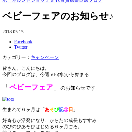
ボーネルンドショップ 近鉄百貨店奈良店ブログ
ベビーフェアのお知らせ♪
2018.05.15
Facebook
Twitter
カテゴリー：
キャンペーン
皆さん、こんにちは。
今回のブログは、今週5/16(水)から始まる
「
ベビーフェア
」
のお知らせです。
生まれて６ヶ月は「
あ
そ
び
記
念
日
」
好奇心が活発になり、からだの成長もすすみ
のびのびあそびはじめる６ヶ月ごろ。