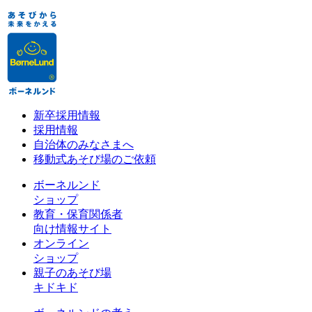
新卒採用情報
採用情報
自治体のみなさまへ
移動式あそび場のご依頼
ボーネルンド
ショップ
教育・保育関係者
向け情報サイト
オンライン
ショップ
親子のあそび場
キドキド