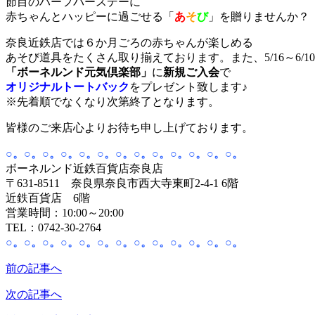
節目のハーフバースデーに
赤ちゃんとハッピーに過ごせる「
あ
そ
び
」を贈りませんか？
奈良近鉄店では６か月ごろの赤ちゃんが楽しめる
あそび道具をたくさん取り揃えております。また、5/16～6/
「ボーネルンド元気倶楽部」
に
新規ご入会
で
オリジナルトートバック
をプレゼント致します♪
※先着順でなくなり次第終了となります。
皆様のご来店心よりお待ち申し上げております。
○。○。○。○。○。○。○。○。○。○。○。○。○。
ボーネルンド近鉄百貨店奈良店
〒631-8511 奈良県奈良市西大寺東町2-4-1 6階
近鉄百貨店 6階
営業時間：10:00～20:00
TEL：0742-30-2764
○。○。○。○。○。○。○。○。○。○。○。○。○。
前の記事へ
次の記事へ