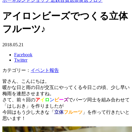
ボーネルンドショップ 近鉄百貨店奈良店ブログ
アイロンビーズでつくる立体
フルーツ♪
2018.05.21
Facebook
Twitter
カテゴリー：
イベント報告
皆さん、こんにちは。
暖かな日と雨の日が交互にやってくる今日この頃、少し早い
梅雨を連想させますね。
さて、前々回の
ア
イ
ロ
ン
ビ
ー
ズ
でパーツ同士を組み合わせて
「はしおき」を作りましたが
今回はもう少し大きな「
立体
フルーツ
」を作って行きたいと
思います！