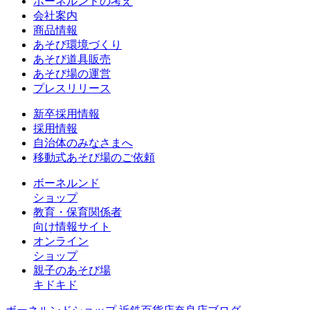
ボーネルンドの考え
会社案内
商品情報
あそび環境づくり
あそび道具販売
あそび場の運営
プレスリリース
新卒採用情報
採用情報
自治体のみなさまへ
移動式あそび場のご依頼
ボーネルンド
ショップ
教育・保育関係者
向け情報サイト
オンライン
ショップ
親子のあそび場
キドキド